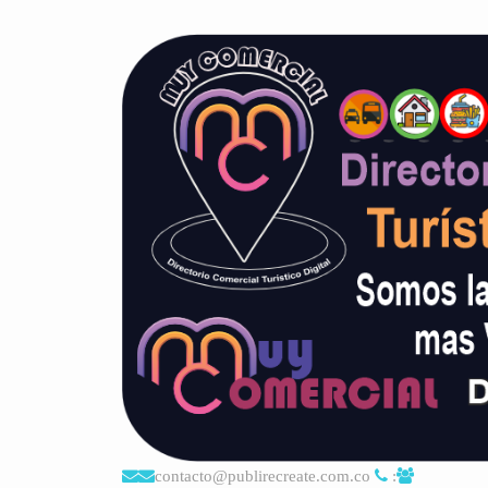
contacto@publirecreate.com.co
: