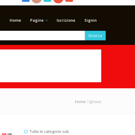
Home
Pagine
Iscrizione
Signin
Ricerca
Home
/ Iglesias
Tutte le categorie sub