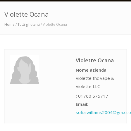
Violette Ocana
Home
/
Tutti gli utenti
/ Violette Ocana
Violette Ocana
Nome azienda:
Violette thc vape &
Violette LLC
:
01760 575717
Email:
sofia.williams2004@gmx.c