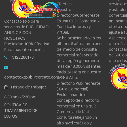
Efectiva.
servicio, 
Nuestro
y estable
DirectorioPublirecreate.
comercial
Es una Guía Comercial -
anunciant
Contacto solo para
Turistica Impresa y
oferta qu
servicios de PUBLICIDAD
virtual.
ajuste a 
ANUNCIE CON
Se ha posicionado en los
y seleccio
NOSOTROS
últimos 6 años como uno
que más t
Publicidad 100% Efectiva
del medio de consulta
contactar
Para más información
comercial más visitado
de 500 co
: 3122288173
de la región generando
que pidas
mas de 18.000 visitantes
cada 24 Hora en nuestro
contacto@publirecreate.com.co
portal Web.
Directorio Publirecreate
Horario de trabajo :
( Guía Comercial)
Evolucionando el
8:30 am - 5:30 pm
concepto de directorio
POLITICA DE
comercial en una guía
TRATAMIENTO DE
Comercial de fácil
DATOS
consulta reflejando un
alto nivel estético y