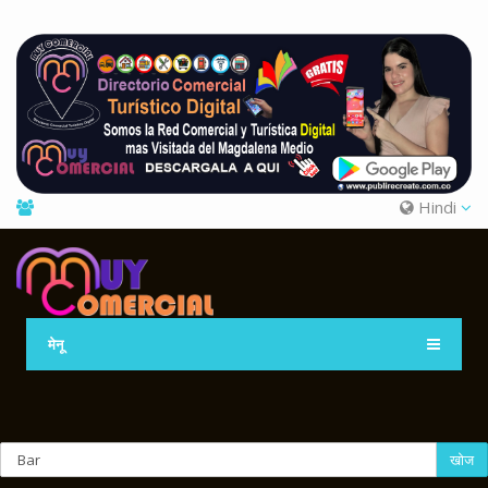
Hindi
मेनू
खोज