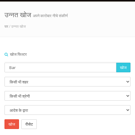
उन्नत खोज
अपने कारोबार नीचे संकीर्ण
घर
/ उन्नत खोज
खोज फिल्टर
खोज
खोज
रीसेट