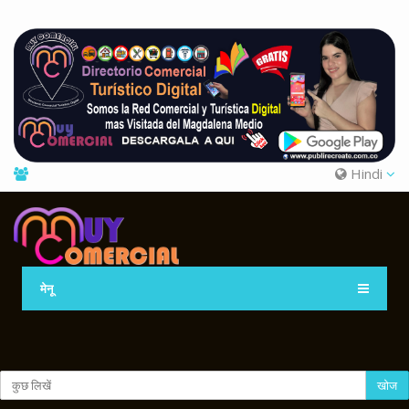
Hindi
मेनू
खोज