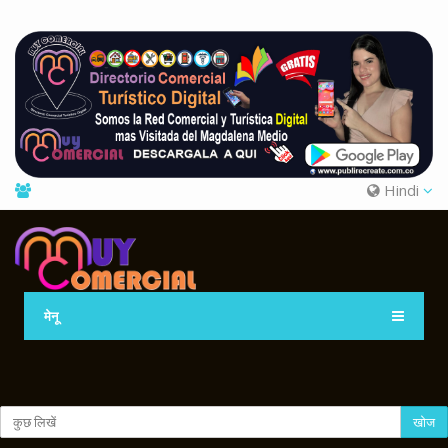
Hindi
मेनू
खोज