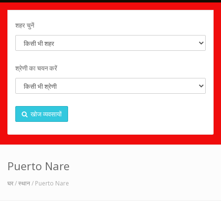
शहर चुनें
श्रेणी का चयन करें
खोज व्यवसायों
Puerto Nare
घर
/
स्थान
/ Puerto Nare