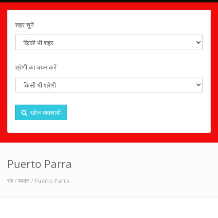
शहर चुनें
श्रेणी का चयन करें
खोज व्यवसायों
Puerto Parra
घर
/
स्थान
/ Puerto Parra