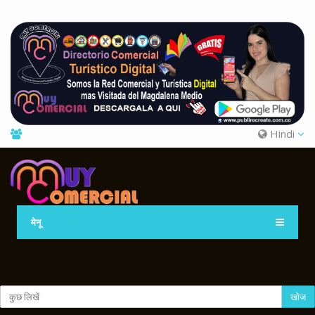
Hindi
मेनू
खोज