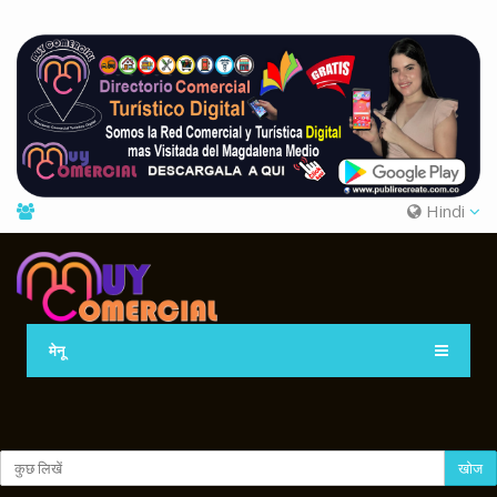
Hindi
मेनू
खोज