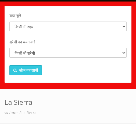
शहर चुनें
श्रेणी का चयन करें
खोज व्यवसायों
La Sierra
घर
/
स्थान
/ La Sierra