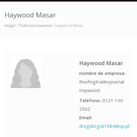
Haywood Masar
Hogar
/
Todos los usuarios
/ Haywood Masar
Haywood Masar
nombre de empresa:
Roofingtradesjournal
Haywood
Teléfono:
0121 130
2362
Email:
drogdorgoli1984@op.pl