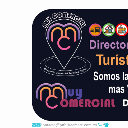
contacto@publirecreate.com.co
: