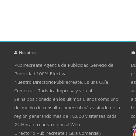
Nosotros
Publirecreate Agencia de Publicidad .Servicio de
Bu
Publicidad 100% Efectiva.
pr
Nuestro DirectorioPublirecreate. Es una Guía
es
Comercial -Turistica Impresa y virtual.
an
Se ha posicionado en los últimos 6 años como uno
a 
del medio de consulta comercial más visitado de la
te
región generando mas de 18.000 visitantes cada
co
24 Hora en nuestro portal Web.
Directorio Publirecreate ( Guía Comercial)