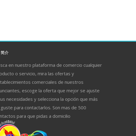
简介
sca en nuestro plataforma de comercio cualquier
oducto o servicio, mira las ofertas y
tablecimientos comerciales de nuestros
unciantes, escoge la oferta que mejor se ajuste
tus necesidades y selecciona la opción que más
 guste para contactarlos. Son mas de 500
ntactos para que pidas a domicilio