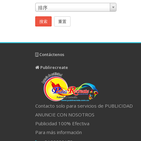
排序
搜索
重置
Contáctenos
Publirecreate
Contacto solo para servicios de PUBLICIDAD
ANUNCIE CON NOSOTROS
Publicidad 100% Efectiva
Para más información