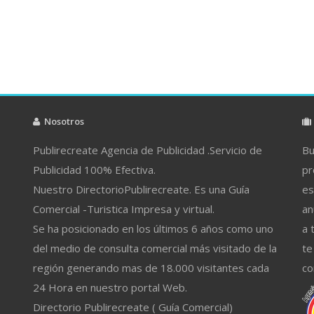
Nosotros
Publirecreate Agencia de Publicidad .Servicio de
Bu
Publicidad 100% Efectiva.
pr
Nuestro DirectorioPublirecreate. Es una Guía
es
Comercial -Turistica Impresa y virtual.
an
Se ha posicionado en los últimos 6 años como uno
a 
del medio de consulta comercial más visitado de la
te
región generando mas de 18.000 visitantes cada
co
24 Hora en nuestro portal Web.
Directorio Publirecreate ( Guía Comercial)