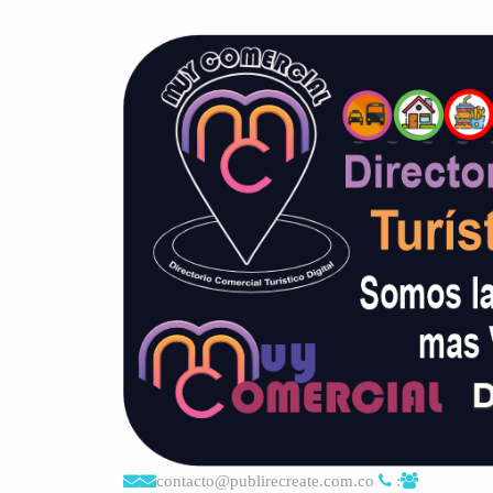
contacto@publirecreate.com.co
: