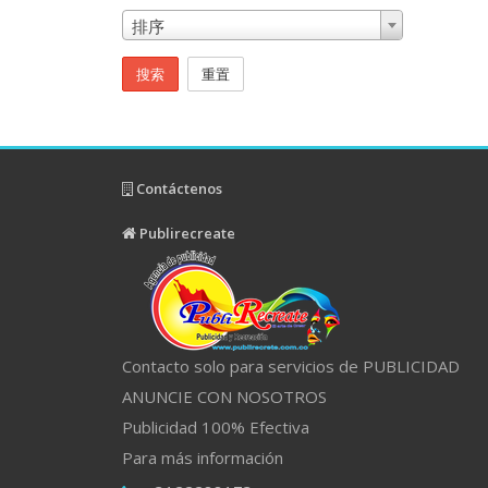
排序
搜索
重置
Contáctenos
Publirecreate
Contacto solo para servicios de PUBLICIDAD
ANUNCIE CON NOSOTROS
Publicidad 100% Efectiva
Para más información