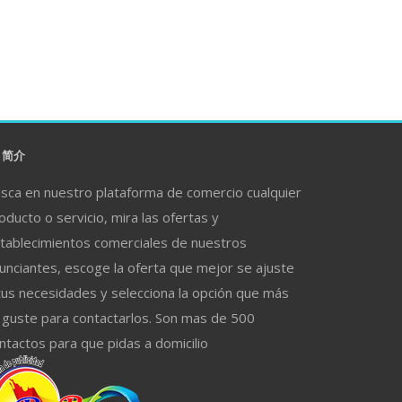
简介
sca en nuestro plataforma de comercio cualquier
oducto o servicio, mira las ofertas y
tablecimientos comerciales de nuestros
unciantes, escoge la oferta que mejor se ajuste
tus necesidades y selecciona la opción que más
 guste para contactarlos. Son mas de 500
ntactos para que pidas a domicilio