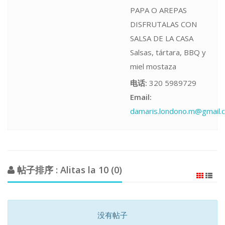
PAPA O AREPAS
DISFRUTALAS CON
SALSA DE LA CASA
Salsas, tártara, BBQ y
miel mostaza
电话:
320 5989729
Email:
damaris.londono.m@gmail.
帖子排序 : Alitas la 10 (0)
没有帖子