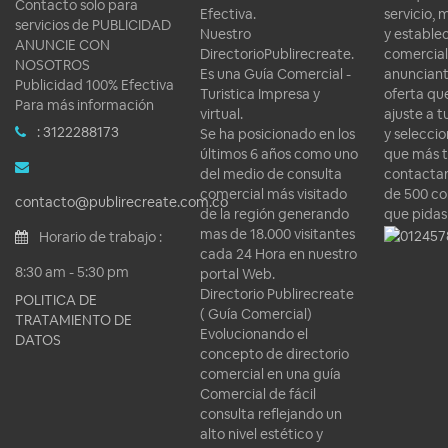
Contacto solo para
Efectiva.
servicio, 
servicios de PUBLICIDAD
Nuestro
y estable
ANUNCIE CON
DirectorioPublirecreate.
comercial
NOSOTROS
Es una Guía Comercial -
anunciant
Publicidad 100% Efectiva
Turistica Impresa y
oferta qu
Para más información
virtual.
ajuste a 
: 3122288173
Se ha posicionado en los
y seleccio
últimos 6 años como uno
que más t
del medio de consulta
contactar
comercial más visitado
de 500 co
contacto@publirecreate.com.co
de la región generando
que pidas
mas de 18.000 visitantes
Horario de trabajo :
cada 24 Hora en nuestro
8:30 am - 5:30 pm
portal Web.
Directorio Publirecreate
POLITICA DE
( Guía Comercial)
TRATAMIENTO DE
Evolucionando el
DATOS
concepto de directorio
comercial en una guía
Comercial de fácil
consulta reflejando un
alto nivel estético y