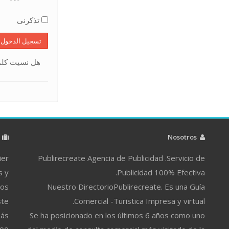
تذكرنى
تسجيل الدخول
هل نسيت كل ?
م
Nosotros
ier
Publirecreate Agencia de Publicidad .Servicio de
s y
Publicidad 100% Efectiva.
ros
Nuestro DirectorioPublirecreate. Es una Guía
ste
Comercial -Turistica Impresa y virtual.
más
Se ha posicionado en los últimos 6 años como uno