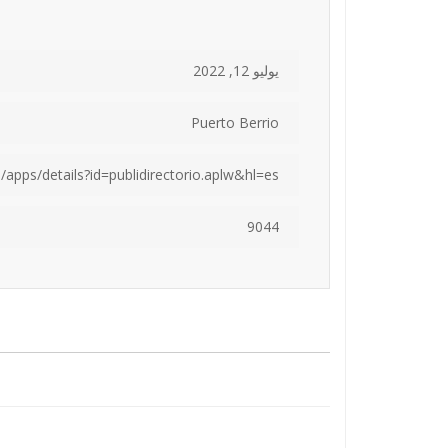
يوليو 12, 2022
Puerto Berrio
/apps/details?id=publidirectorio.aplw&hl=es
9044