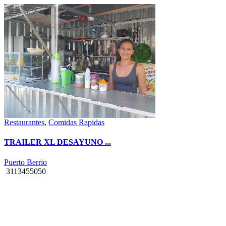
Restaurantes
,
Comidas Rapidas
TRAILER XL DESAYUNO ...
Puerto Berrio
3113455050