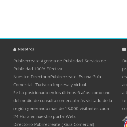
Nosotros
Publirecreate Agencia de Publicidad .Servicio de
Bu
Publicidad 100% Efectiva.
pr
Nuestro DirectorioPublirecreate. Es una Guía
es
Comercial -Turistica Impresa y virtual.
an
Se ha posicionado en los últimos 6 años como uno
a 
del medio de consulta comercial más visitado de la
te
región generando mas de 18.000 visitantes cada
co
24 Hora en nuestro portal Web.
Directorio Publirecreate ( Guía Comercial)