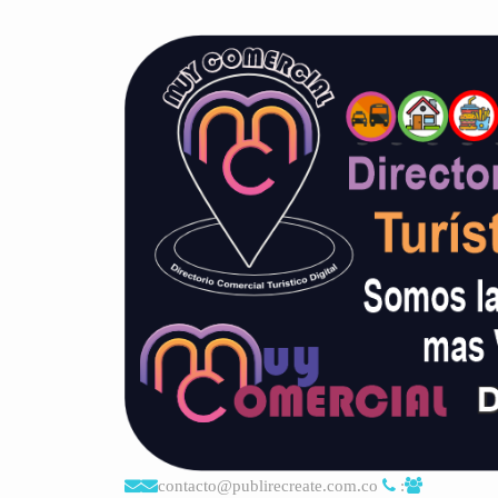
contacto@publirecreate.com.co
: