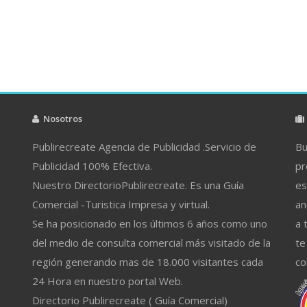
Nosotros
Publirecreate Agencia de Publicidad .Servicio de
Bu
Publicidad 100% Efectiva.
pr
Nuestro DirectorioPublirecreate. Es una Guía
es
Comercial -Turistica Impresa y virtual.
an
Se ha posicionado en los últimos 6 años como uno
a 
del medio de consulta comercial más visitado de la
te
región generando mas de 18.000 visitantes cada
co
24 Hora en nuestro portal Web.
Directorio Publirecreate ( Guía Comercial)