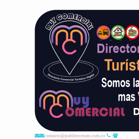
contacto@publirecreate.com.co
: