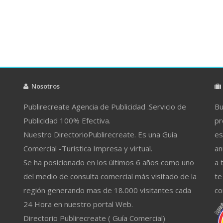
Nosotros
Publirecreate Agencia de Publicidad .Servicio de
Bu
Publicidad 100% Efectiva.
pr
Nuestro DirectorioPublirecreate. Es una Guía
es
Comercial -Turistica Impresa y virtual.
an
Se ha posicionado en los últimos 6 años como uno
a 
del medio de consulta comercial más visitado de la
te
región generando mas de 18.000 visitantes cada
co
24 Hora en nuestro portal Web.
Directorio Publirecreate ( Guía Comercial)