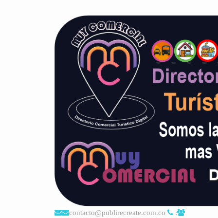
contacto@publirecreate.com.co
: