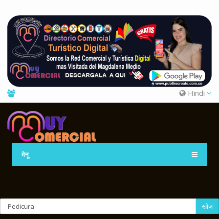
Hindi
मेनू
खोज