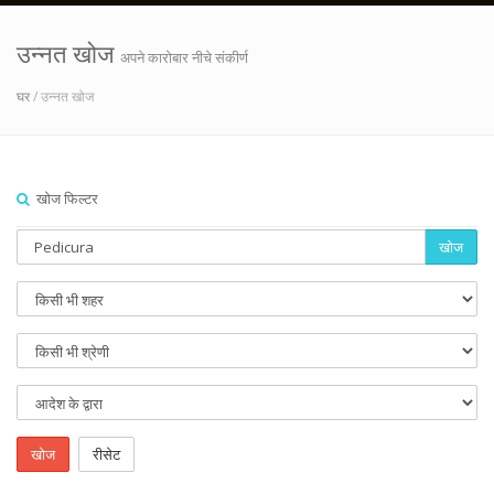
उन्नत खोज
अपने कारोबार नीचे संकीर्ण
घर
/ उन्नत खोज
खोज फिल्टर
खोज
खोज
रीसेट