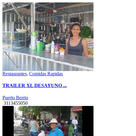
Restaurantes
,
Comidas Rapidas
TRAILER XL DESAYUNO ...
Puerto Berrio
3113455050