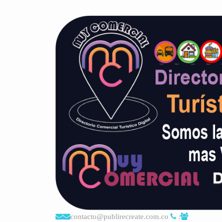
contacto@publirecreate.com.co
: