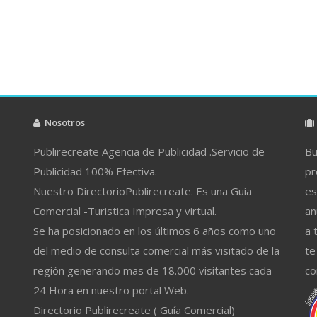
Nosotros
Publirecreate Agencia de Publicidad .Servicio de
Bu
Publicidad 100% Efectiva.
pr
Nuestro DirectorioPublirecreate. Es una Guía
es
Comercial -Turistica Impresa y virtual.
an
Se ha posicionado en los últimos 6 años como uno
a 
del medio de consulta comercial más visitado de la
te
región generando mas de 18.000 visitantes cada
co
24 Hora en nuestro portal Web.
Directorio Publirecreate ( Guía Comercial)