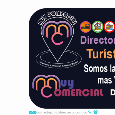
contacto@publirecreate.com.co
: