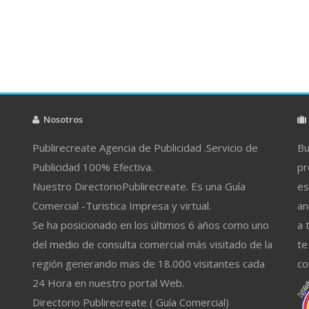
Nosotros
Publirecreate Agencia de Publicidad .Servicio de
Bu
Publicidad 100% Efectiva.
pr
Nuestro DirectorioPublirecreate. Es una Guía
es
Comercial -Turistica Impresa y virtual.
an
Se ha posicionado en los últimos 6 años como uno
a 
del medio de consulta comercial más visitado de la
te
región generando mas de 18.000 visitantes cada
co
24 Hora en nuestro portal Web.
Directorio Publirecreate ( Guía Comercial)