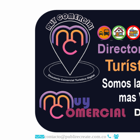
contacto@publirecreate.com.co
: