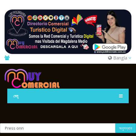
Bangla
মেনু
অনুসন্ধান