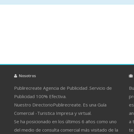
Nosotros
Publirecreate Agencia de Publicidad .Servicio de
Bu
Publicidad 100% Efectiva.
pr
Nuestro DirectorioPublirecreate. Es una Guía
es
Comercial -Turistica Impresa y virtual.
an
Se ha posicionado en los últimos 6 años como uno
a 
del medio de consulta comercial más visitado de la
te