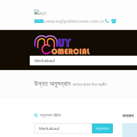
contacto@publirecreate.com.co
:
উন্নত অনুসন্ধান
আপনার ব্যবসা নিচে সঙ্কীর্ণ
অনুসন্ধান ফিল্টার
ফলাফল
অনুসন্ধান