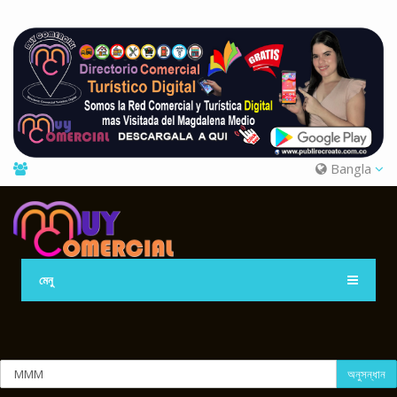
Bangla
মেনু
অনুসন্ধান