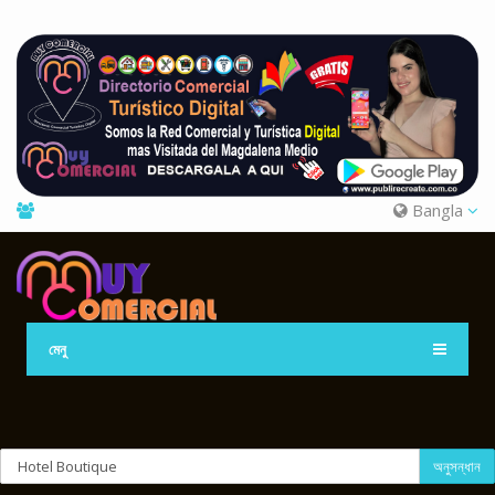
Bangla
মেনু
অনুসন্ধান