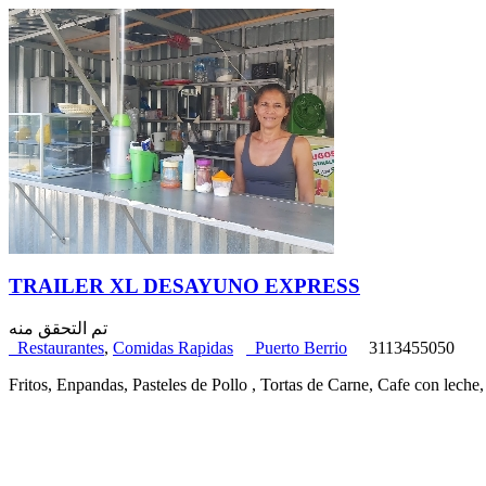
TRAILER XL DESAYUNO EXPRESS
تم التحقق منه
Restaurantes
,
Comidas Rapidas
Puerto Berrio
3113455050
Fritos, Enpandas, Pasteles de Pollo , Tortas de Carne, Cafe con lec